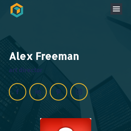
Alex Freeman
art director
Facebook
Linkedin
Pinterest
Instagram