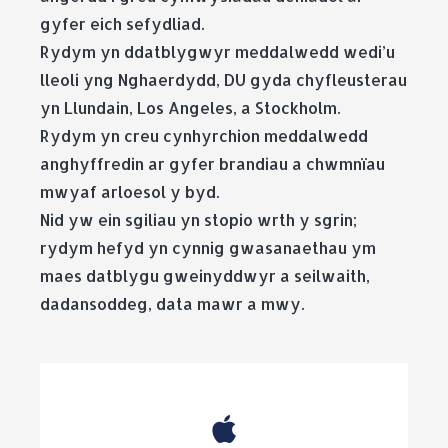
gyfer eich sefydliad.
Rydym yn ddatblygwyr meddalwedd wedi’u
lleoli yng Nghaerdydd, DU gyda chyfleusterau
yn Llundain, Los Angeles, a Stockholm.
Rydym yn creu cynhyrchion meddalwedd
anghyffredin ar gyfer brandiau a chwmnïau
mwyaf arloesol y byd.
Nid yw ein sgiliau yn stopio wrth y sgrin;
rydym hefyd yn cynnig gwasanaethau ym
maes datblygu gweinyddwyr a seilwaith,
dadansoddeg, data mawr a mwy.