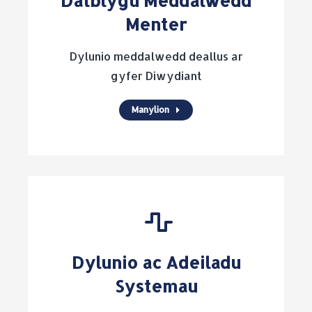
Datblygu Meddalwedd
Menter
Dylunio meddalwedd deallus ar
gyfer Diwydiant
Manylion
Dylunio ac Adeiladu
Systemau