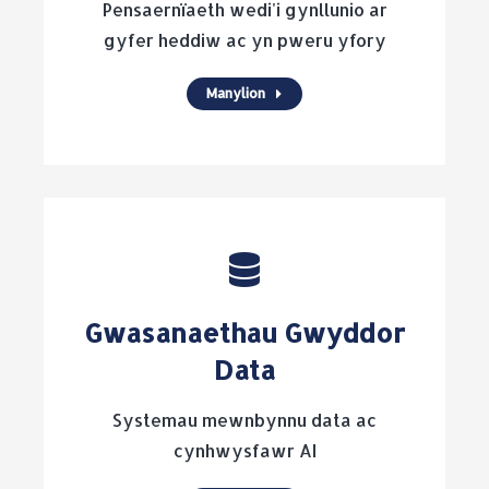
Pensaernïaeth wedi'i gynllunio ar
gyfer heddiw ac yn pweru yfory
Manylion
Gwasanaethau Gwyddor
Data
Systemau mewnbynnu data ac
cynhwysfawr AI