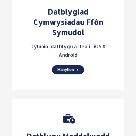
Datblygiad
Cymwysiadau Ffôn
Symudol
Dylunio, datblygu a lleoli i iOS &
Android
Manylion