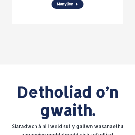
Manylion
Detholiad o’n
gwaith.
Siaradwch â ni i weld sut y gallwn wasanaethu
anghenion meddalwedd eich sefydliad.