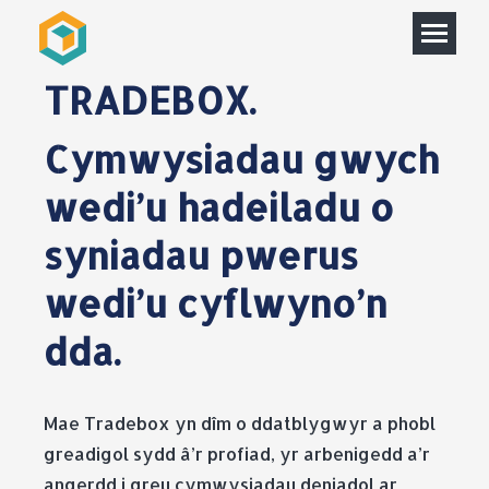
TRADEBOX.
Cymwysiadau gwych
wedi’u hadeiladu o
syniadau pwerus
wedi’u cyflwyno’n
dda.
Mae Tradebox yn dîm o ddatblygwyr a phobl
greadigol sydd â’r profiad, yr arbenigedd a’r
angerdd i greu cymwysiadau deniadol ar