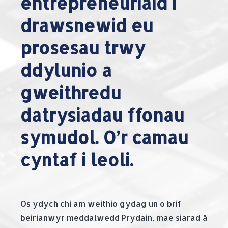
entrepreneuriaid i
drawsnewid eu
prosesau trwy
ddylunio a
gweithredu
datrysiadau ffonau
symudol. O’r camau
cyntaf i leoli.
Os ydych chi am weithio gydag un o brif
beirianwyr meddalwedd Prydain, mae siarad â